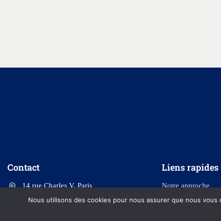
Contact
Liens rapides
14 rue Charles V, Paris
Notre approche
Nous utilisons des cookies pour nous assurer que nous vous do
contact@indeoconsulting.com
Qui sommes-nous 
Nous rejoindre